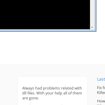
Last
Fix 
Always had problems related with
Kille
dll files. With your help all of them
are gone.
How 