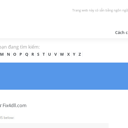
Trang web này có sẵn bằng ngôn ngữ
Cách c
 bạn đang tìm kiếm:
M
N
O
P
Q
R
S
T
U
V
W
X
Y
Z
ừ Fix4dll.com