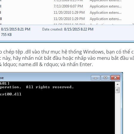
 chép tệp .dll vào thư mục hệ thống Windows, bạn có thể c
ệc này, hãy nhấn nút bắt đầu hoặc nhấp vào menu bắt đầu v
& ldquo; name.dll & rdquo; và nhấn Enter.