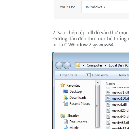
2. Sao chép tệp .dll đó vào thư m
Đường dẫn đến thư mục hệ thống cho
bit là C:\Windows\syswow64.