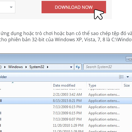
ục ứng dụng hoặc trò chơi hoặc bạn có thể sao chép tệp đó
 phiên bản 32-bit của Windows XP, Vista, 7, 8 là C:\Windo