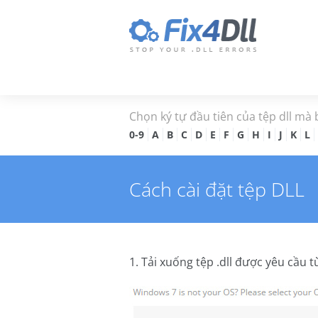
Chọn ký tự đầu tiên của tệp dll mà
0-9
A
B
C
D
E
F
G
H
I
J
K
L
Cách cài đặt tệp DLL
1. Tải xuống tệp .dll được yêu cầu t