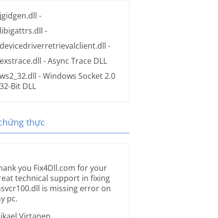
jgidgen.dll
-
libigattrs.dll
-
devicedriverretrievalclient.dll
-
exstrace.dll
- Async Trace DLL
ws2_32.dll
- Windows Socket 2.0
32-Bit DLL
 chứng thực
hank you Fix4Dll.com for your
reat technical support in fixing
svcr100.dll is missing error on
y pc.
ikael Virtanen