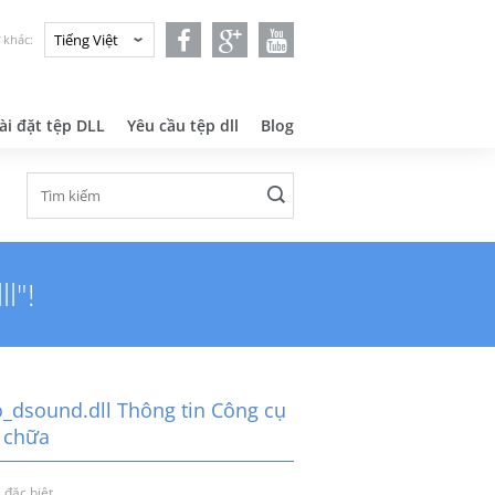
 khác:
ài đặt tệp DLL
Yêu cầu tệp dll
Blog
l"!
o_dsound.dll Thông tin Công cụ
 chữa
 đặc biệt