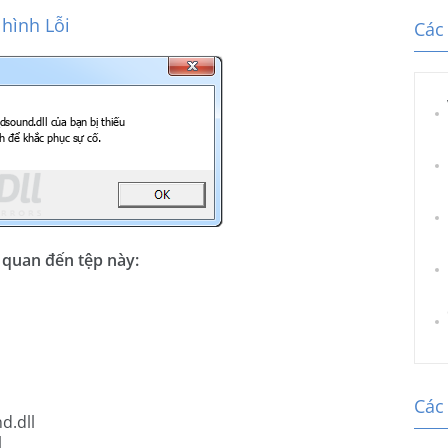
hình Lỗi
Các 
n quan đến tệp này:
Các 
d.dll
l