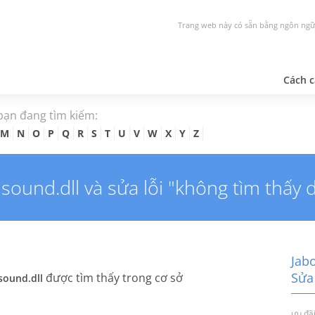
Trang web này có sẵn bằng ngôn ngữ
Cách c
 bạn đang tìm kiếm:
M
N
O
P
Q
R
S
T
U
V
W
X
Y
Z
ound.dll và sửa lỗi "không tìm thấy dl
Jab
Sửa
được tìm thấy trong cơ sở
sound.dll
ưu đãi