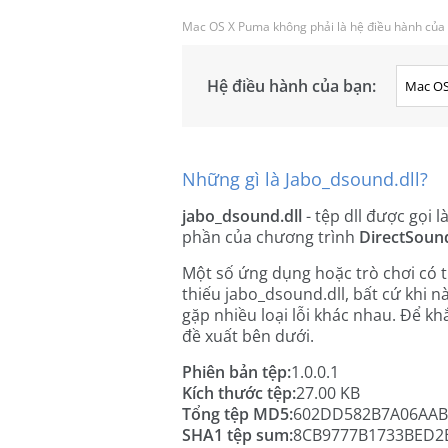
Mac OS X Puma không phải là hệ điều hành của 
Hệ điều hành của bạn:
Những gì là Jabo_dsound.dll?
jabo_dsound.dll
- tệp dll được gọi l
phần của chương trình
DirectSoun
Một số ứng dụng hoặc trò chơi có 
thiếu jabo_dsound.dll, bất cứ khi n
gặp nhiều loại lỗi khác nhau. Để kh
đề xuất bên dưới.
Phiên bản tệp:
1.0.0.1
Kích thước tệp:
27.00 KB
Tổng tệp MD5:
602DD582B7A06AAB
SHA1 tệp sum:
8CB9777B1733BED2