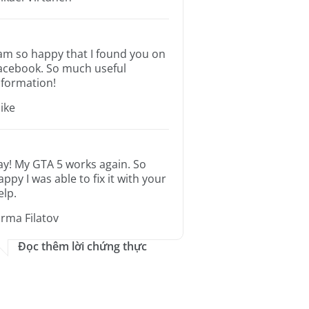
 am so happy that I found you on
acebook. So much useful
nformation!
ike
ay! My GTA 5 works again. So
appy I was able to fix it with your
elp.
orma Filatov
Đọc thêm lời chứng thực