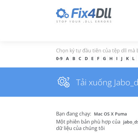
Chọn ký tự đầu tiên của tệp dll mà
0-9
A
B
C
D
E
F
G
H
I
J
K
L
Tải xuống Jabo_ds
Bạn đang chạy:
Mac OS X Puma
Một phiên bản phù hợp của
jabo_d
dữ liệu của chúng tôi