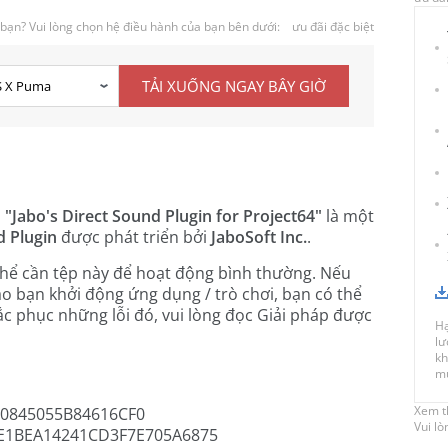
bạn? Vui lòng chọn hệ điều hành của bạn bên dưới:
ưu đãi đặc biệt
TẢI XUỐNG NGAY BÂY GIỜ
à
"Jabo's Direct Sound Plugin for Project64"
là một
d Plugin
được phát triển bởi
JaboSoft Inc.
.
thể cần tệp này để hoạt động bình thường. Nếu
ào bạn khởi động ứng dụng / trò chơi, bạn có thể
ắc phục những lỗi đó, vui lòng đọc Giải pháp được
Hạ
lư
kh
mu
Xem t
0845055B84616CF0
Vui l
E1BEA14241CD3F7E705A6875