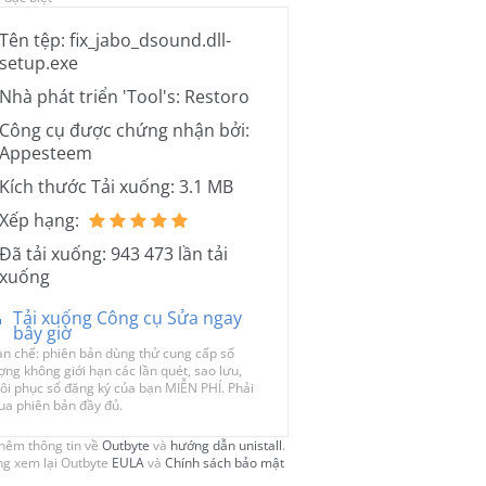
Tên tệp: fix_jabo_dsound.dll-
setup.exe
Nhà phát triển 'Tool's: Restoro
Công cụ được chứng nhận bởi:
Appesteem
Kích thước Tải xuống: 3.1 MB
Xếp hạng:
Đã tải xuống: 943 473 lần tải
xuống
Tải xuống Công cụ Sửa ngay
bây giờ
n chế: phiên bản dùng thử cung cấp số
ợng không giới hạn các lần quét, sao lưu,
ôi phục sổ đăng ký của bạn MIỄN PHÍ. Phải
a phiên bản đầy đủ.
hêm thông tin về
Outbyte
và
hướng dẫn unistall
.
òng xem lại Outbyte
EULA
và
Chính sách bảo mật