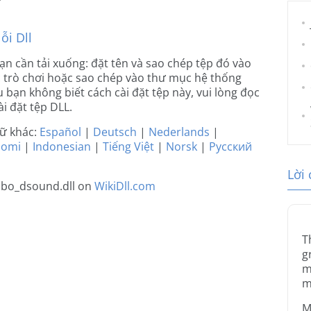
ỗi Dll
bạn cần tải xuống: đặt tên và sao chép tệp đó vào
 trò chơi hoặc sao chép vào thư mục hệ thống
 bạn không biết cách cài đặt tệp này, vui lòng đọc
i đặt tệp DLL.
gữ khác:
Español
|
Deutsch
|
Nederlands
|
uomi
|
Indonesian
|
Tiếng Việt
|
Norsk
|
Русский
Lời
jabo_dsound.dll on
WikiDll.com
T
g
m
m
M