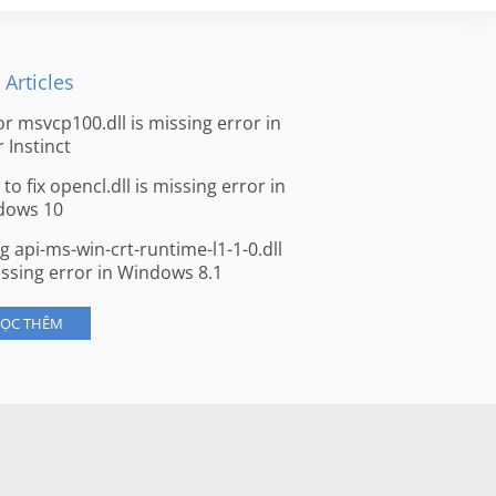
 Articles
for msvcp100.dll is missing error in
r Instinct
to fix opencl.dll is missing error in
dows 10
ng api-ms-win-crt-runtime-l1-1-0.dll
issing error in Windows 8.1
ỌC THÊM