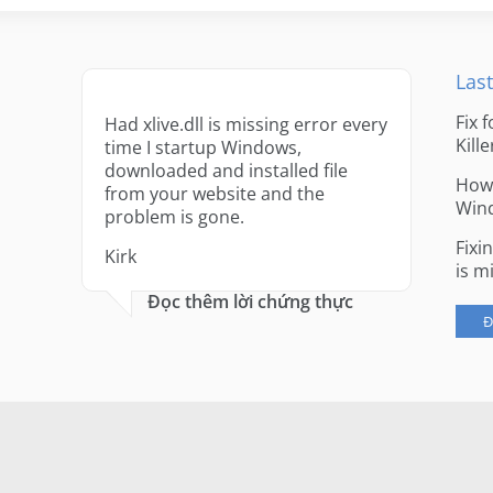
Last
Fix 
Had xlive.dll is missing error every
Kille
time I startup Windows,
downloaded and installed file
How 
from your website and the
Win
problem is gone.
Fixi
Kirk
is m
Đọc thêm lời chứng thực
Đ